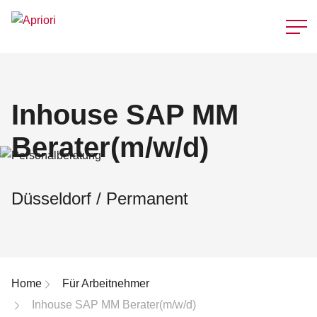
Schnellzu
Inhouse SAP MM
Berater(m/w/d)
Düsseldorf / Permanent
Breadcrumb-Navigation
Home
Für Arbeitnehmer
Inhouse SAP MM Berater(m/w/d)