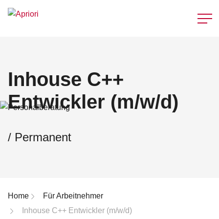
Schnellzu
Inhouse C++
Entwickler (m/w/d)
/ Permanent
Breadcrumb-Navigation
Home
Für Arbeitnehmer
Inhouse C++ Entwickler (m/w/d)