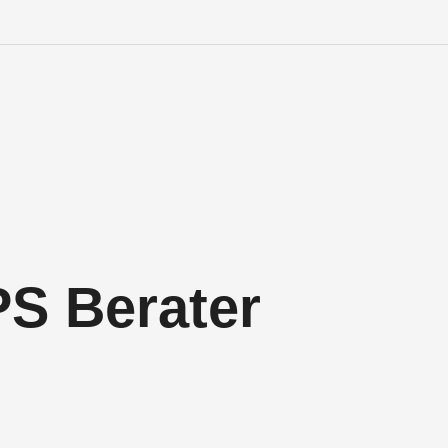
Engineering Personalve
Life Sciences Personal
SAP Personalvermittlu
IT Personalvermittlung
S Berater
HR:LAB Lösungen
Karriere bei APRIORI