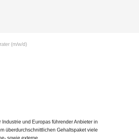
ter (m/w/d)
er Industrie und Europas führender Anbieter in
 überdurchschnittlichen Gehaltspaket viele
ne- sowie externe