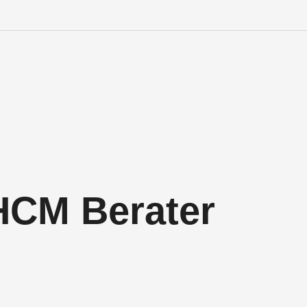
Engineering Personalve
Life Sciences Personal
SAP Personalvermittlu
IT Personalvermittlung
HCM Berater
HR:LAB Lösungen
Karriere bei APRIORI