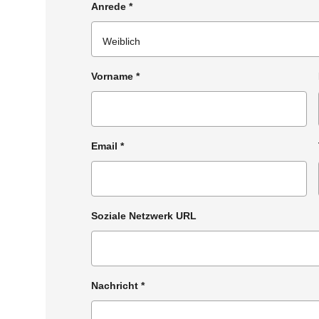
Anrede
*
Vorname
*
Email
*
Soziale Netzwerk URL
Nachricht
*