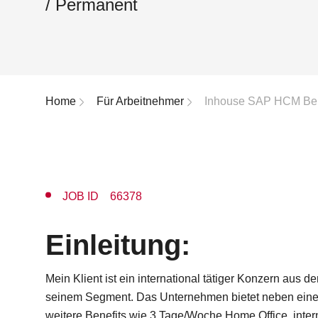
/ Permanent
Breadcrumb-Navigation
Home
Für Arbeitnehmer
Inhouse SAP HCM Bera
JOB ID 66378
Einleitung:
Mein Klient ist ein international tätiger Konzern aus d
seinem Segment. Das Unternehmen bietet neben einem
weitere Benefits wie 3 Tage/Woche Home Office, inter