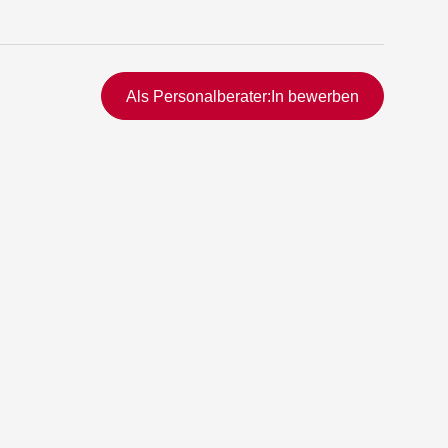
Schnellzugriff
Als Personalberater:In bewerben
rmittlung
vermittlung
ng