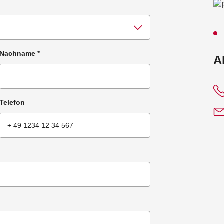
Nachname
*
:
A
Telefon