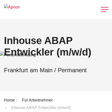
Schnellzu
Inhouse ABAP
Entwickler (m/w/d)
Frankfurt am Main / Permanent
Breadcrumb-Navigation
Home
Für Arbeitnehmer
Inhouse ABAP Entwickler (m/w/d)