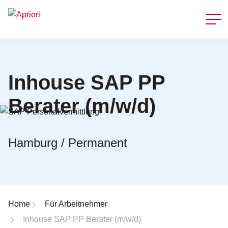
Schnellzu
Inhouse SAP PP
Berater (m/w/d)
Hamburg / Permanent
Breadcrumb-Navigation
Home
Für Arbeitnehmer
Inhouse SAP PP Berater (m/w/d)