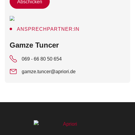
Abschicken
ANSPRECHPARTNER:IN
:
Gamze Tuncer
069 - 66 80 50 654
gamze.tuncer@apriori.de