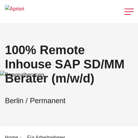
Schnellzu
100% Remote
Inhouse SAP SD/MM
Berater (m/w/d)
Berlin / Permanent
Breadcrumb-Navigation
Home
Für Arbeitnehmer