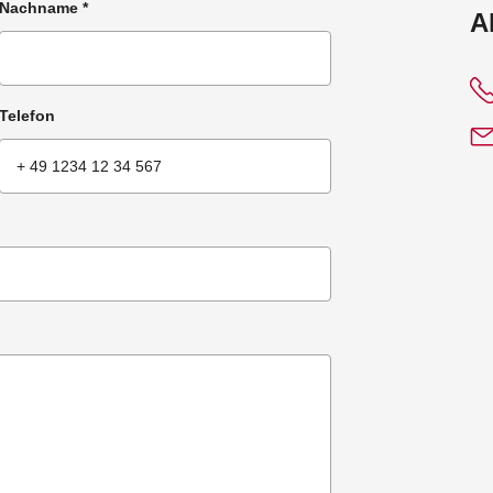
Nachname
*
:
A
Telefon