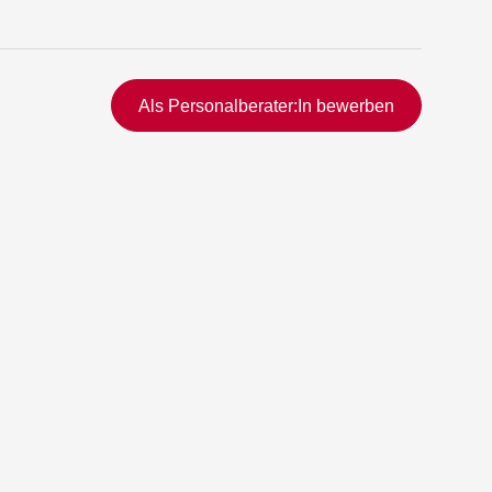
Schnellzugriff
Als Personalberater:In bewerben
rmittlung
vermittlung
ng