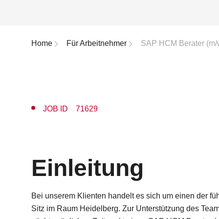
Breadcrumb-Navigation
Home
Für Arbeitnehmer
SAP HCM Berater (m/
JOB ID 71629
Einleitung
Bei unserem Klienten handelt es sich um einen der 
Sitz im Raum Heidelberg. Zur Unterstützung des Team