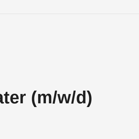
Engineering Personalve
Life Sciences Personal
SAP Personalvermittlu
IT Personalvermittlung
ter (m/w/d)
HR:LAB Lösungen
Karriere bei APRIORI