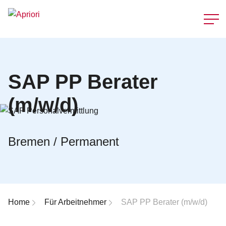
Schnellzu
SAP PP Berater
(m/w/d)
Bremen / Permanent
Breadcrumb-Navigation
Home
Für Arbeitnehmer
SAP PP Berater (m/w/d)