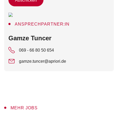
Abschicken
ANSPRECHPARTNER:IN
:
Gamze Tuncer
069 - 66 80 50 654
gamze.tuncer@apriori.de
MEHR JOBS