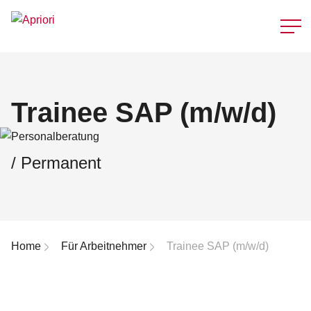
Schnellzu
Trainee SAP (m/w/d)
/ Permanent
Breadcrumb-Navigation
Home
Für Arbeitnehmer
Trainee SAP (m/w/d)