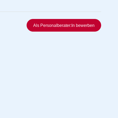
Schnellzugriff
Als Personalberater:In bewerben
rmittlung
vermittlung
ng