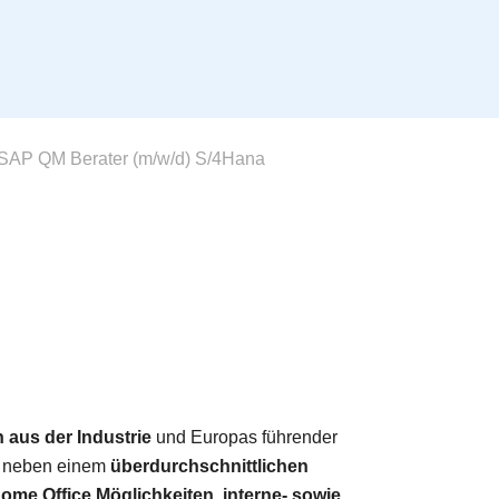
SAP QM Berater (m/w/d) S/4Hana
 aus der Industrie
und Europas führender
t neben einem
überdurchschnittlichen
ome Office Möglichkeiten
,
interne- sowie