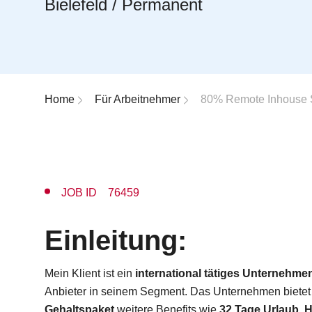
Bielefeld / Permanent
Breadcrumb-Navigation
Home
Für Arbeitnehmer
80% Remote Inhouse 
JOB ID 76459
Einleitung:
Mein Klient ist ein
international tätiges Unternehmen
Anbieter in seinem Segment. Das Unternehmen biete
Gehaltspaket
weitere Benefits wie
32 Tage Urlaub
,
H