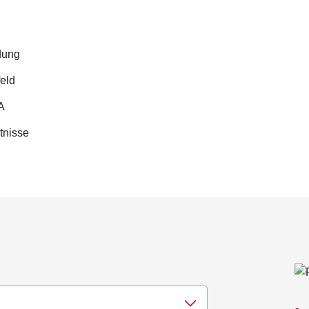
dung
eld
A
tnisse