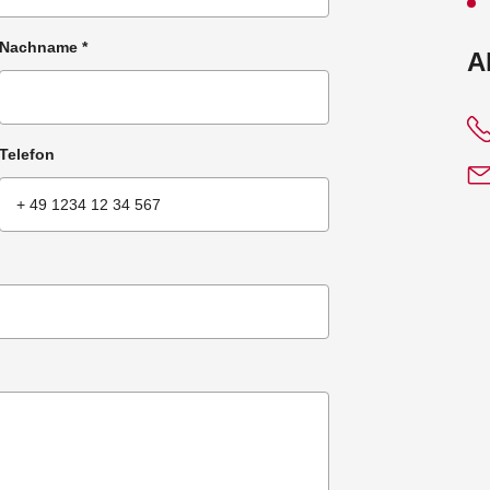
Nachname
*
:
A
Telefon