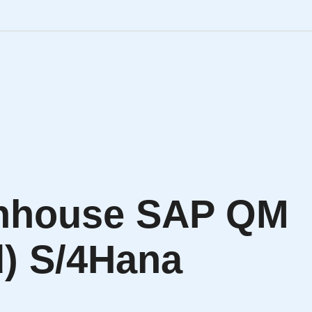
Engineering Personalve
Life Sciences Personal
SAP Personalvermittlu
IT Personalvermittlung
nhouse SAP QM
HR:LAB Lösungen
d) S/4Hana
Karriere bei APRIORI