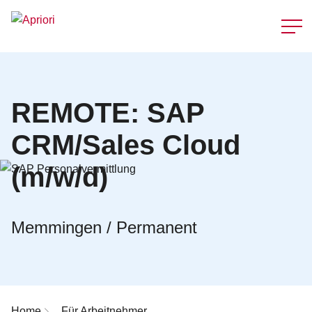
Schnellzu
REMOTE: SAP
CRM/Sales Cloud
(m/w/d)
Memmingen / Permanent
Breadcrumb-Navigation
Home
Für Arbeitnehmer