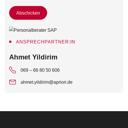
Abschicken
ANSPRECHPARTNER:IN
:
Ahmet Yildirim
069 – 66 80 50 606
ahmet.yildirim@apriori.de