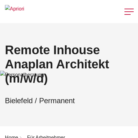
Schnellzu
Remote Inhouse
Anaplan Architekt
(m/w/d)
Bielefeld / Permanent
Breadcrumb-Navigation
Home
Für Arbeitnehmer