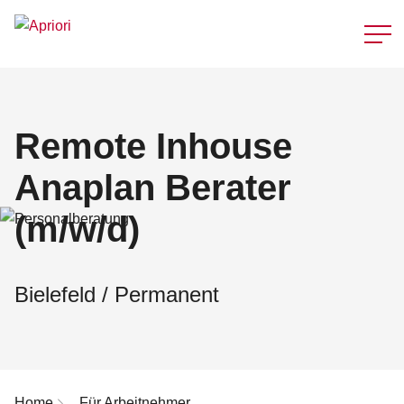
Schnellzu
Remote Inhouse
Anaplan Berater
(m/w/d)
Bielefeld / Permanent
Breadcrumb-Navigation
Home
Für Arbeitnehmer