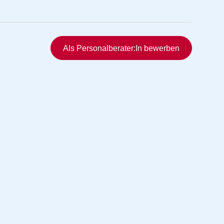
Schnellzugriff
Als Personalberater:In bewerben
rmittlung
vermittlung
ng