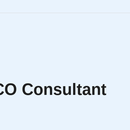
Engineering Personalve
Life Sciences Personal
SAP Personalvermittlu
IT Personalvermittlung
CO Consultant
HR:LAB Lösungen
Karriere bei APRIORI