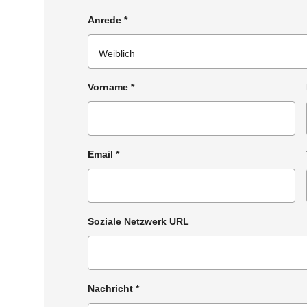
Anrede
*
Vorname
*
Email
*
Soziale Netzwerk URL
Nachricht
*