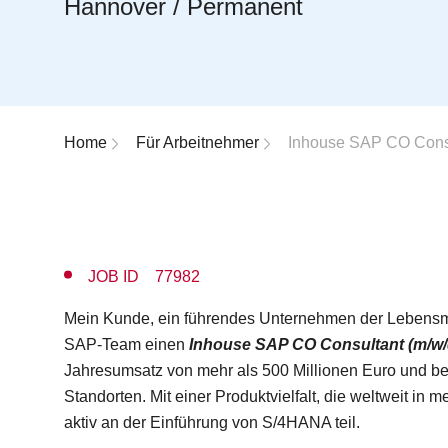
Hannover / Permanent
Breadcrumb-Navigation
Home
Für Arbeitnehmer
Inhouse SAP CO Consu
JOB ID 77982
Mein Kunde, ein führendes Unternehmen der Lebensmitt
SAP-Team einen
Inhouse SAP CO Consultant (m/w/
Jahresumsatz von mehr als 500 Millionen Euro und bes
Standorten. Mit einer Produktvielfalt, die weltweit in m
aktiv an der Einführung von S/4HANA teil.