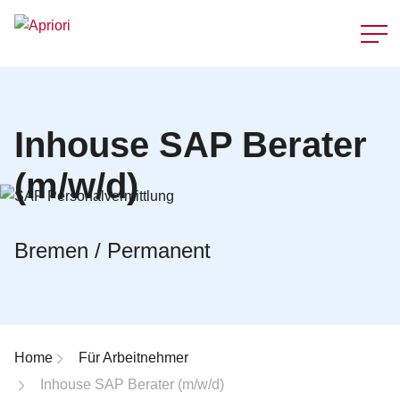
Schnellzu
Inhouse SAP Berater
(m/w/d)
Bremen / Permanent
Breadcrumb-Navigation
Home
Für Arbeitnehmer
Inhouse SAP Berater (m/w/d)