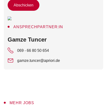
Abschicken
ANSPRECHPARTNER:IN
:
Gamze Tuncer
069 - 66 80 50 654
gamze.tuncer@apriori.de
MEHR JOBS