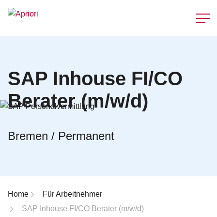
Schnellzu
SAP Inhouse FI/CO
Berater (m/w/d)
Bremen / Permanent
Breadcrumb-Navigation
Home
Für Arbeitnehmer
SAP Inhouse FI/CO Berater (m/w/d)