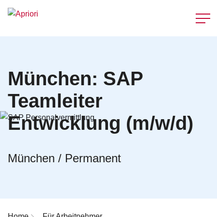
Schnellzu
München: SAP
Teamleiter
Entwicklung (m/w/d)
München / Permanent
Breadcrumb-Navigation
Home
Für Arbeitnehmer