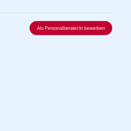
Schnellzugriff
Als Personalberater:In bewerben
rmittlung
vermittlung
ng