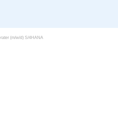
rater (m/w/d) S/4HANA