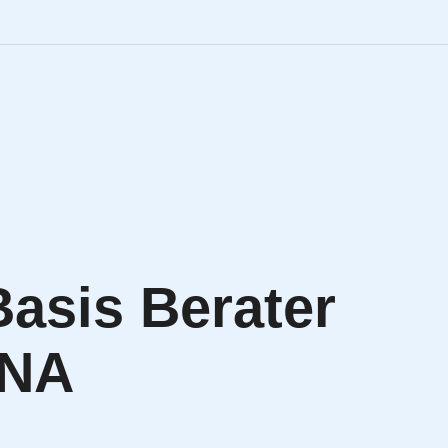
Engineering Personalve
Life Sciences Personal
SAP Personalvermittlu
IT Personalvermittlung
asis Berater
HR:LAB Lösungen
ANA
Karriere bei APRIORI