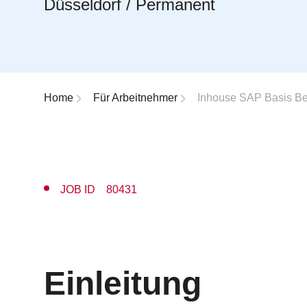
Düsseldorf / Permanent
Breadcrumb-Navigation
Home
Für Arbeitnehmer
Inhouse SAP Basis Be
JOB ID 80431
Einleitung