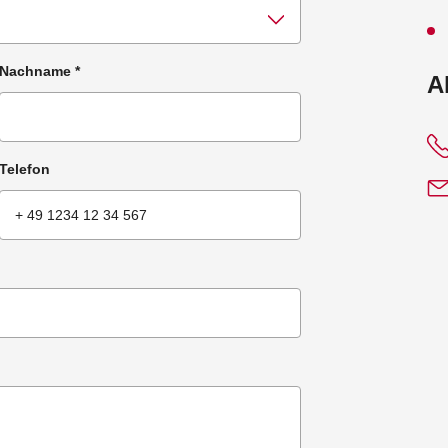
Nachname
*
:
A
Telefon