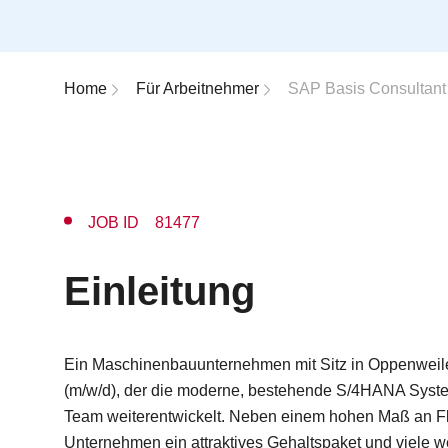
Breadcrumb-Navigation
Home
Für Arbeitnehmer
SAP Basis Consultant 
JOB ID 81477
Einleitung
Ein Maschinenbauunternehmen mit Sitz in Oppenweiler
(m/w/d), der die moderne, bestehende S/4HANA Syst
Team weiterentwickelt. Neben einem hohen Maß an Flex
Unternehmen ein attraktives Gehaltspaket und viele we