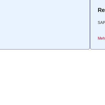
Re
SA
Mehr