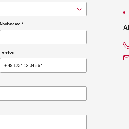
Nachname
*
:
A
Telefon