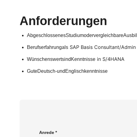
Anforderungen
AbgeschlossenesStudiumodervergleichbareAusbi
SAP Basis Consultant/Admin 
Berufserfahrung
als
in S/4HANA
Wünschenswert
sind
Kenntnisse
Gute
Deutsch-
und
Englischkenntnisse
Anrede
*