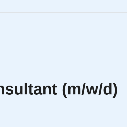
Engineering Personalve
Life Sciences Personal
SAP Personalvermittlu
IT Personalvermittlung
sultant (m/w/d)
HR:LAB Lösungen
Karriere bei APRIORI