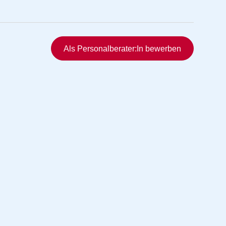
Schnellzugriff
Als Personalberater:In bewerben
rmittlung
vermittlung
ng