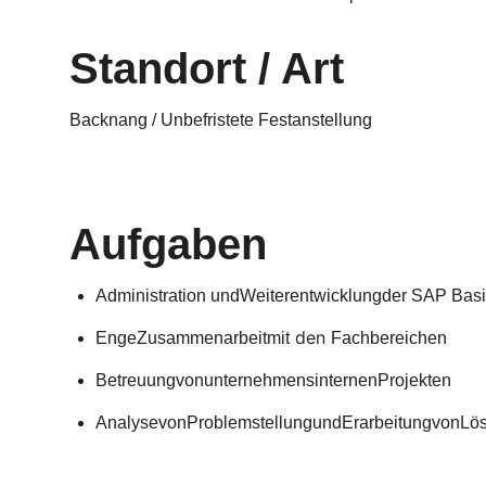
Standort / Art
Backnang / Unbefristete Festanstellung
Aufgaben
Administration undWeiterentwicklungder SAP Bas
den
Enge
Zusammenarbeit
mit
Fachbereichen
Betreuung
von
unternehmensinternen
Projekten
Analyse
von
Problemstellung
und
Erarbeitung
von
Lö