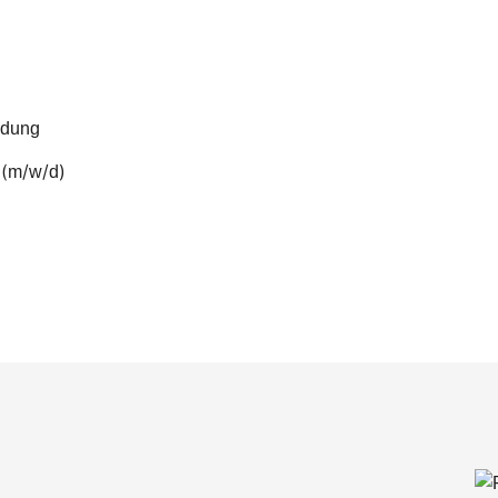
ldung
(
/
/
)
m
w
d