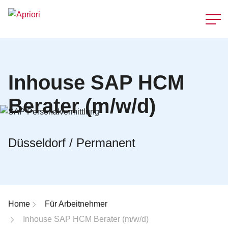
Schnellzu
Inhouse SAP HCM
Berater (m/w/d)
Düsseldorf / Permanent
Breadcrumb-Navigation
Home
Für Arbeitnehmer
Inhouse SAP HCM Berater (m/w/d)