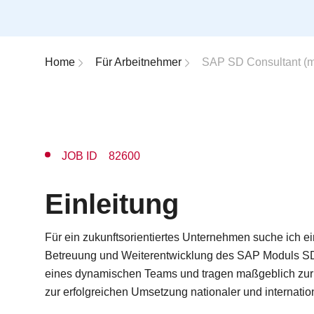
Breadcrumb-Navigation
Home
Für Arbeitnehmer
SAP SD Consultant (m
JOB ID 82600
Einleitung
Für ein zukunftsorientiertes Unternehmen suche ich e
Betreuung und Weiterentwicklung des SAP Moduls SD ü
eines dynamischen Teams und tragen maßgeblich zur
zur erfolgreichen Umsetzung nationaler und internation