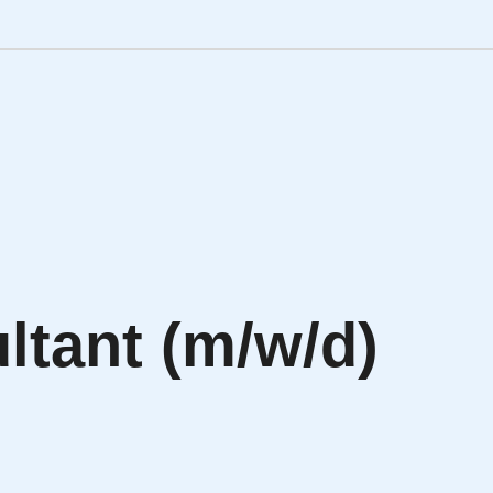
Engineering Personalve
Life Sciences Personal
SAP Personalvermittlu
IT Personalvermittlung
tant (m/w/d)
HR:LAB Lösungen
Karriere bei APRIORI