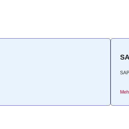
SA
SA
Mehr