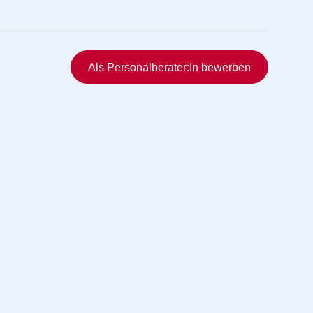
Schnellzugriff
Als Personalberater:In bewerben
rmittlung
vermittlung
ng