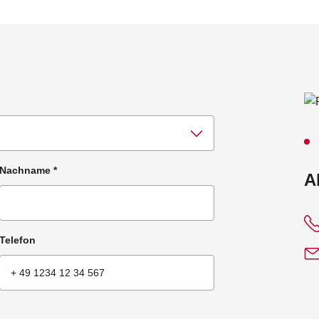
Nachname
*
:
A
Telefon