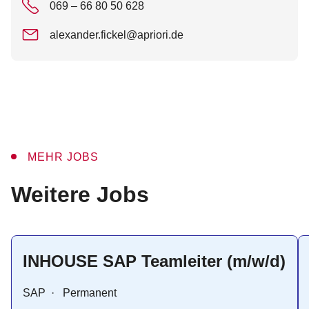
069 – 66 80 50 628
alexander.fickel@apriori.de
MEHR JOBS
:
Weitere Jobs
INHOUSE SAP Teamleiter (m/w/d)
SAP
·
Permanent