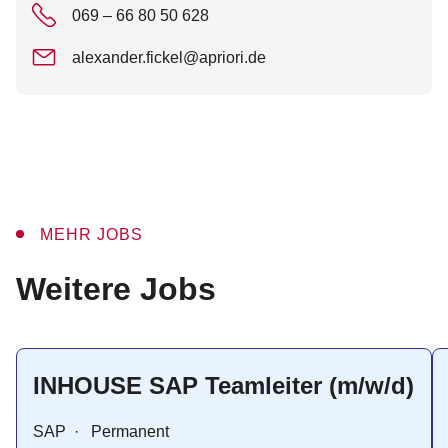
069 – 66 80 50 628
alexander.fickel@apriori.de
MEHR JOBS
:
Weitere Jobs
INHOUSE SAP Teamleiter (m/w/d)
SAP
·
Permanent