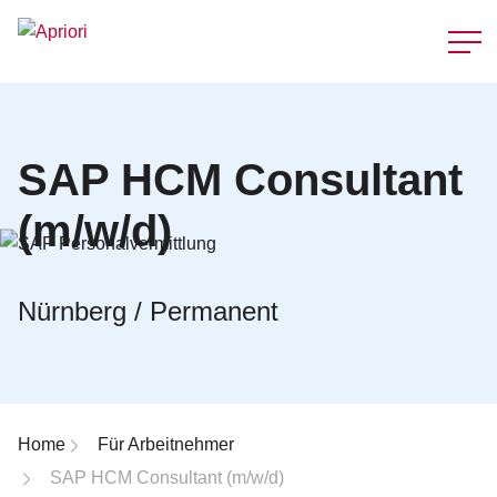
Schnellzu
SAP HCM Consultant
(m/w/d)
Nürnberg / Permanent
Breadcrumb-Navigation
Home
Für Arbeitnehmer
SAP HCM Consultant (m/w/d)