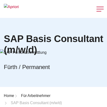
Schnellzu
SAP Basis Consultant
(m/w/d)
Fürth / Permanent
Breadcrumb-Navigation
Home
Für Arbeitnehmer
SAP Basis Consultant (m/w/d)