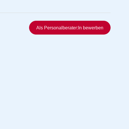
Schnellzugriff
Als Personalberater:In bewerben
rmittlung
vermittlung
ng