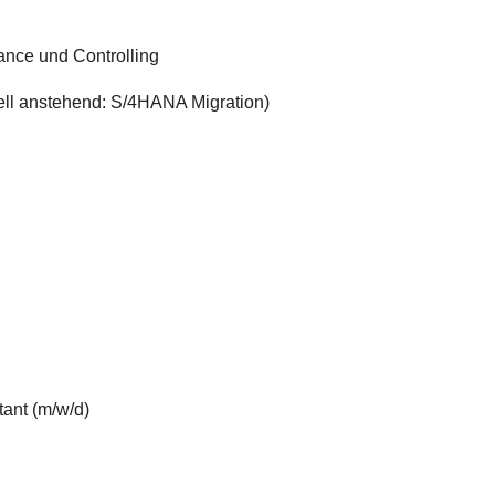
nce und Controlling
ll anstehend: S/4HANA Migration)
ant (m/w/d)