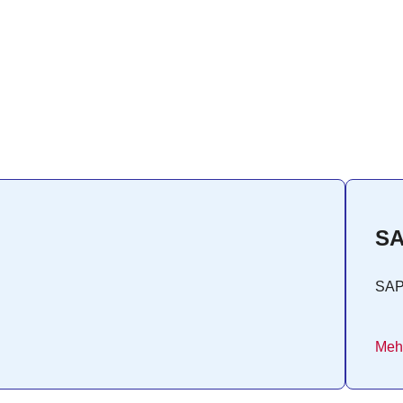
SA
SA
Mehr