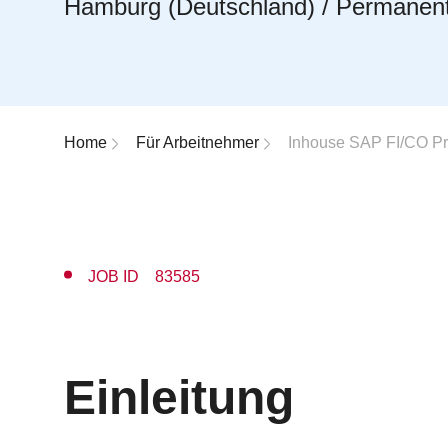
Hamburg (Deutschland) / Permanen
Breadcrumb-Navigation
Home
Für Arbeitnehmer
Inhouse SAP FI/CO Pr
JOB ID 83585
Einleitung