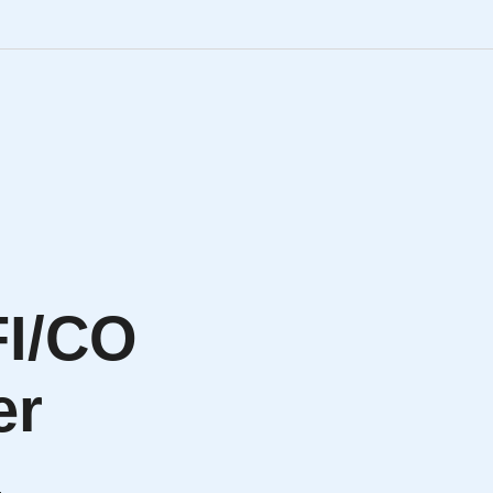
Engineering Personalve
Life Sciences Personal
SAP Personalvermittlu
IT Personalvermittlung
FI/CO
HR:LAB Lösungen
er
Karriere bei APRIORI