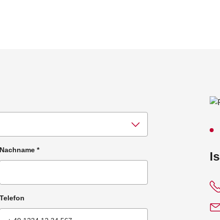
Nachname
*
:
I
Telefon