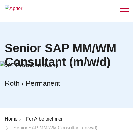
Schnellzu
Senior SAP MM/WM
Consultant (m/w/d)
Roth / Permanent
Breadcrumb-Navigation
Home
Für Arbeitnehmer
Senior SAP MM/WM Consultant (m/w/d)