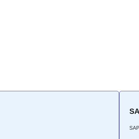
SA
SA