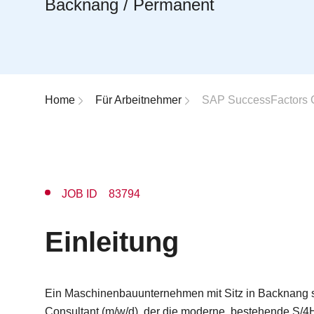
Backnang / Permanent
Breadcrumb-Navigation
Home
Für Arbeitnehmer
SAP SuccessFactors C
JOB ID 83794
Einleitung
Ein Maschinenbauunternehmen mit Sitz in Backnang s
Consultant (m/w/d), der die moderne, bestehende S/