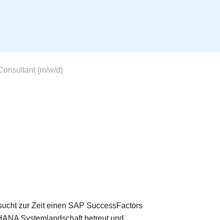
onsultant (m/w/d)
ucht zur Zeit einen SAP SuccessFactors
4HANA Systemlandschaft betreut und