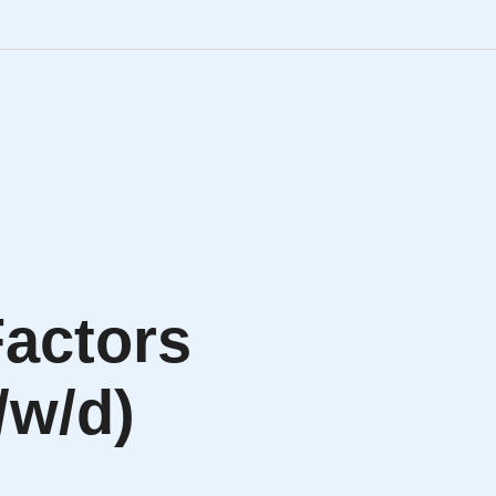
Engineering Personalve
Life Sciences Personal
SAP Personalvermittlu
IT Personalvermittlung
actors
HR:LAB Lösungen
/w/d)
Karriere bei APRIORI