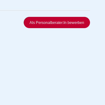
Schnellzugriff
Als Personalberater:In bewerben
rmittlung
vermittlung
ng