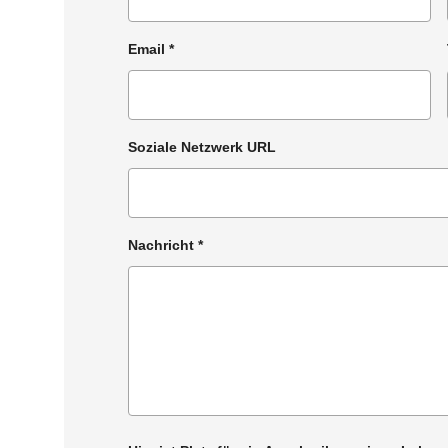
Email
*
Soziale Netzwerk URL
Nachricht
*