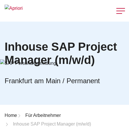
Schnellzu
Inhouse SAP Project
Manager (m/w/d)
Frankfurt am Main / Permanent
Breadcrumb-Navigation
Home
Für Arbeitnehmer
Inhouse SAP Project Manager (m/w/d)