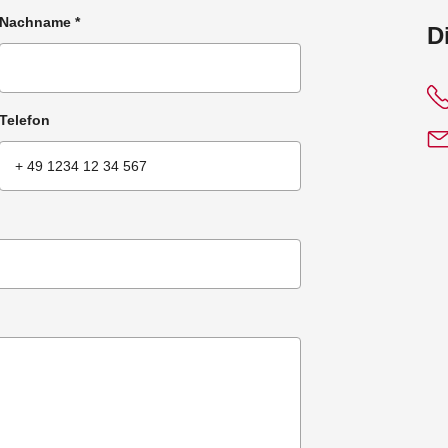
Nachname
*
:
D
Telefon