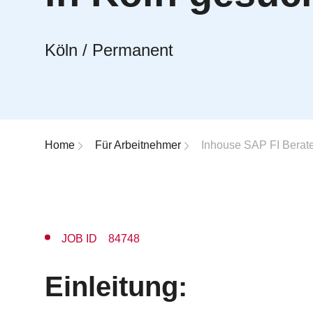
Köln / Permanent
Breadcrumb-Navigation
Home
Für Arbeitnehmer
Inhouse SAP FI Berater
JOB ID 84748
Einleitung: