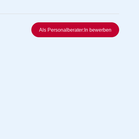
Schnellzugriff
Als Personalberater:In bewerben
rmittlung
vermittlung
ng