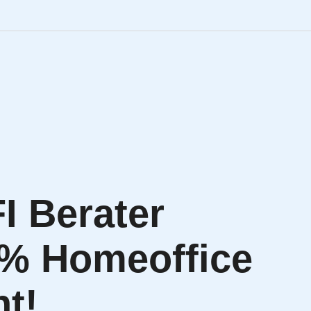
Engineering Personalve
Life Sciences Personal
SAP Personalvermittlu
IT Personalvermittlung
I Berater
HR:LAB Lösungen
0% Homeoffice
Karriere bei APRIORI
ht!