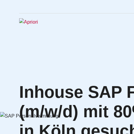
Inhouse SAP F
(m/w/d) mit 8
in Köln gesuc