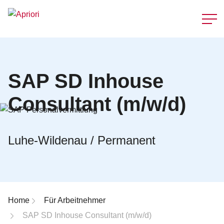
Schnellzu
SAP SD Inhouse
Consultant (m/w/d)
Luhe-Wildenau / Permanent
Breadcrumb-Navigation
Home
Für Arbeitnehmer
SAP SD Inhouse Consultant (m/w/d)