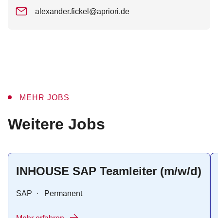
alexander.fickel@apriori.de
MEHR JOBS
:
Weitere Jobs
INHOUSE SAP Teamleiter (m/w/d)
SAP
·
Permanent