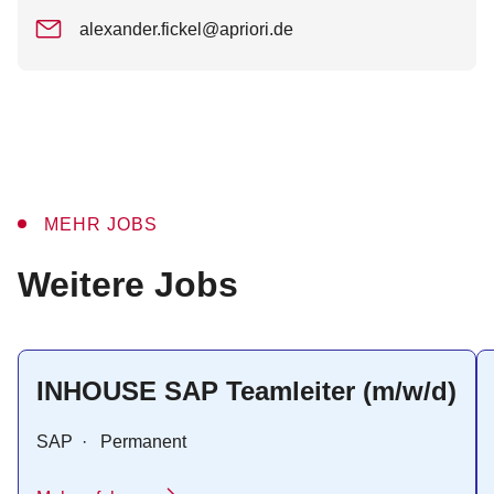
alexander.fickel@apriori.de
MEHR JOBS
:
Weitere Jobs
INHOUSE SAP Teamleiter (m/w/d)
SAP
·
Permanent