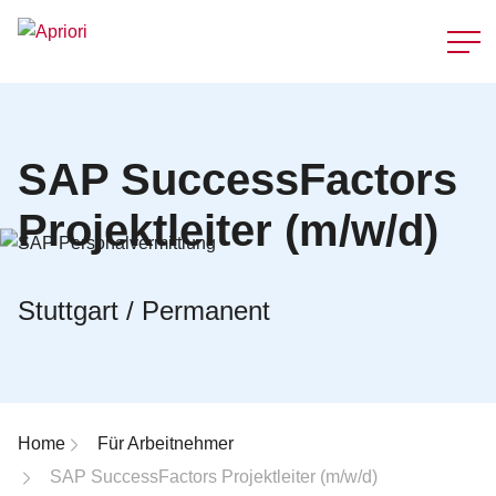
Schnellzu
SAP SuccessFactors
Projektleiter (m/w/d)
Stuttgart / Permanent
Breadcrumb-Navigation
Home
Für Arbeitnehmer
SAP SuccessFactors Projektleiter (m/w/d)