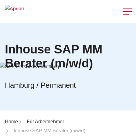
Schnellzu
Inhouse SAP MM
Berater (m/w/d)
Hamburg / Permanent
Breadcrumb-Navigation
Home
Für Arbeitnehmer
Inhouse SAP MM Berater (m/w/d)