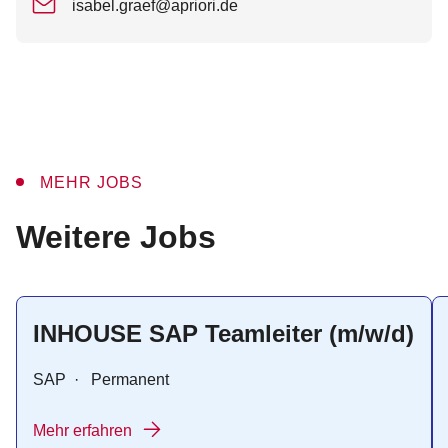
isabel.graef@apriori.de
MEHR JOBS
:
Weitere Jobs
INHOUSE SAP Teamleiter (m/w/d)
SAP
·
Permanent
Mehr erfahren