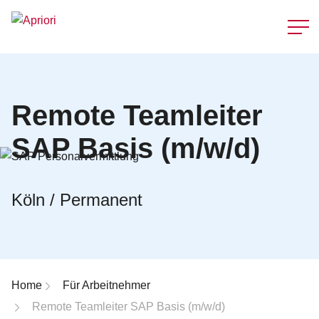
Schnellzu
Remote Teamleiter
SAP Basis (m/w/d)
Köln / Permanent
Breadcrumb-Navigation
Home
Für Arbeitnehmer
Remote Teamleiter SAP Basis (m/w/d)