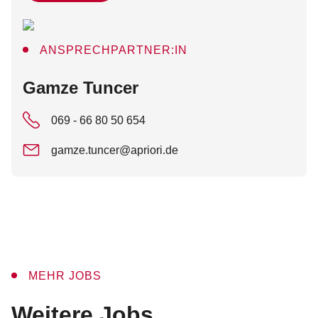
ANSPRECHPARTNER:IN
:
Gamze Tuncer
069 - 66 80 50 654
gamze.tuncer@apriori.de
MEHR JOBS
:
Weitere Jobs