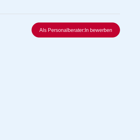
Schnellzugriff
Als Personalberater:In bewerben
rmittlung
vermittlung
ng