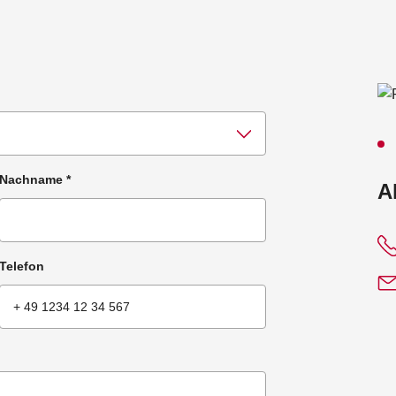
Nachname
*
:
A
Telefon