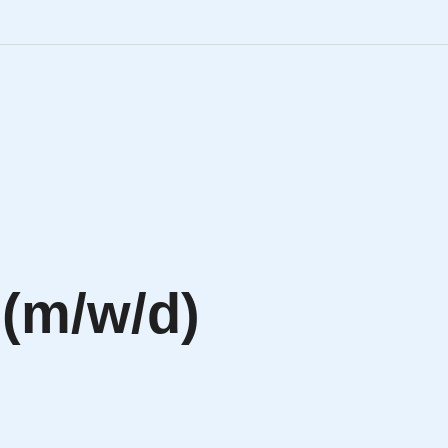
Engineering Personalve
Life Sciences Personal
SAP Personalvermittlu
IT Personalvermittlung
 (m/w/d)
HR:LAB Lösungen
Karriere bei APRIORI