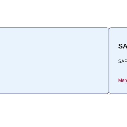
SA
SA
Mehr