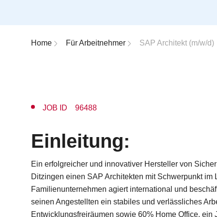
Breadcrumb-Navigation
Home
Für Arbeitnehmer
SAP Architekt (m/w/d)
JOB ID 96488
Einleitung:
Ein erfolgreicher und innovativer Hersteller von Siche
Ditzingen einen SAP Architekten mit Schwerpunkt im L
Familienunternehmen agiert international und beschäfti
seinen Angestellten ein stabiles und verlässliches Ar
Entwicklungsfreiräumen sowie 60% Home Office, ein Jo