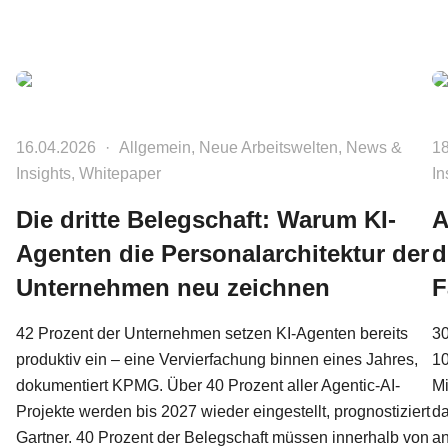
Veröffentlicht am 16.04.2026
16.04.2026
·
Allgemein, Neue Arbeitswelten, News &
Ve
18
Insights, Whitepaper
In
Die dritte Belegschaft: Warum KI-
A
Agenten die Personalarchitektur der
d
Unternehmen neu zeichnen
F
42 Prozent der Unternehmen setzen KI-Agenten bereits
30
produktiv ein – eine Vervierfachung binnen eines Jahres,
10
dokumentiert KPMG. Über 40 Prozent aller Agentic-AI-
Mi
Projekte werden bis 2027 wieder eingestellt, prognostiziert
d
Gartner. 40 Prozent der Belegschaft müssen innerhalb von
an