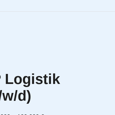
Engineering Personalve
Life Sciences Personal
SAP Personalvermittlu
IT Personalvermittlung
Logistik
HR:LAB Lösungen
/w/d)
Karriere bei APRIORI