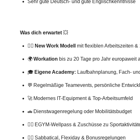
Sehr gute Deutsch- und gute Englischkenntnisse
Was dich erwartet
💥
🧘‍♂️
New Work Modell
mit flexiblen Arbeitszeiten
🌍
Workation
bis zu 20 Tage pro Jahr europaweit a
🎓
Eigene Academy:
Laufbahnplanung, Fach- und
💬 Regelmäßige Teamevents, persönliche Entwic
🚀 Modernes IT-Equipment & Top-Arbeitsumfeld
🚗 Dienstwagenregelung oder Mobilitätsbudget
🏋️‍♀️ EGYM-Wellpass & Zuschüsse zu Sportaktivität
🧘‍♀️ Sabbatical, Flexiday & Bonusregelungen