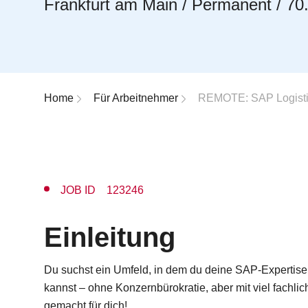
Frankfurt am Main / Permanent / 70
Breadcrumb-Navigation
Home
Für Arbeitnehmer
REMOTE: SAP Logistik
JOB ID 123246
Einleitung
Du suchst ein Umfeld, in dem du deine SAP-Expertise 
kannst – ohne Konzernbürokratie, aber mit viel fachlic
gemacht für dich!