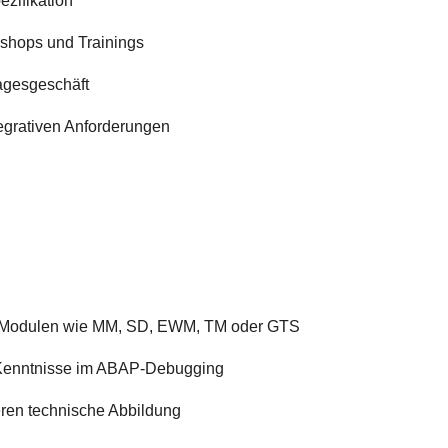
zifikation
shops und Trainings
agesgeschäft
egrativen Anforderungen
P-Modulen wie MM, SD, EWM, TM oder GTS
 Kenntnisse im ABAP-Debugging
eren technische Abbildung