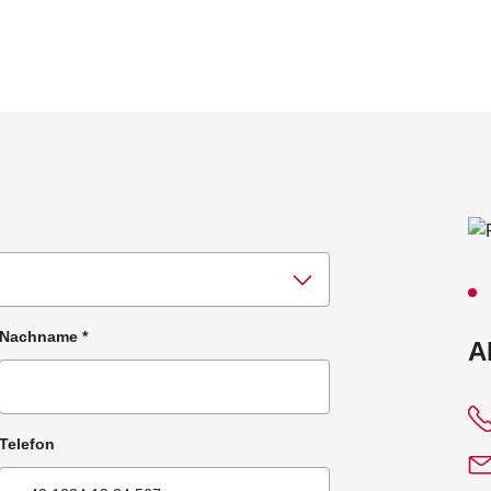
Nachname
*
:
A
Telefon