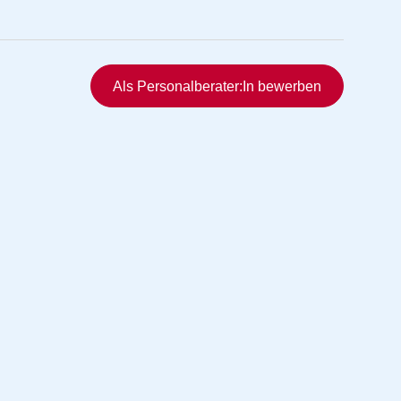
Schnellzugriff
Als Personalberater:In bewerben
rmittlung
vermittlung
ng