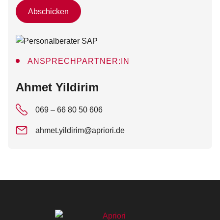
Abschicken
ANSPRECHPARTNER:IN
:
Ahmet Yildirim
069 – 66 80 50 606
ahmet.yildirim@apriori.de