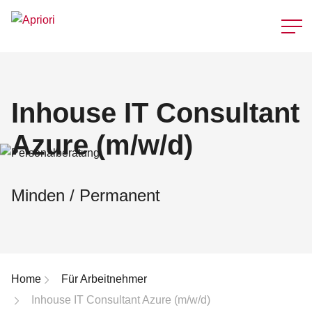
Schnellzu
Inhouse IT Consultant
Azure (m/w/d)
Minden / Permanent
Breadcrumb-Navigation
Home
Für Arbeitnehmer
Inhouse IT Consultant Azure (m/w/d)