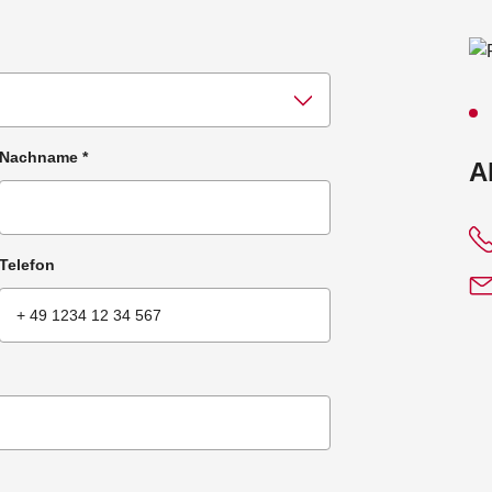
Nachname
*
:
A
Telefon