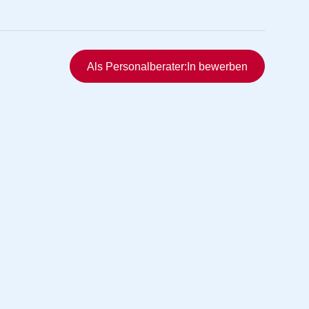
Schnellzugriff
Als Personalberater:In bewerben
rmittlung
vermittlung
ng