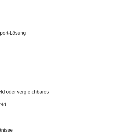
sport-Lösung
ld oder vergleichbares
eld
tnisse