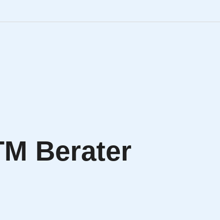
Engineering Personalve
Life Sciences Personal
SAP Personalvermittlu
IT Personalvermittlung
TM Berater
HR:LAB Lösungen
Karriere bei APRIORI