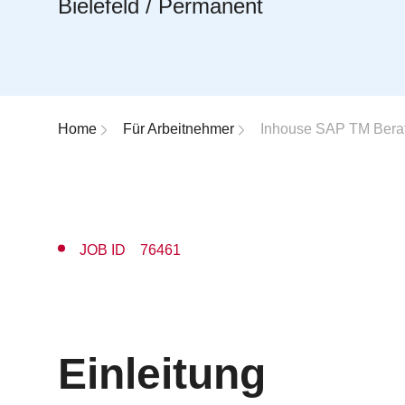
Bielefeld / Permanent
Breadcrumb-Navigation
Home
Für Arbeitnehmer
Inhouse SAP TM Berat
JOB ID 76461
Einleitung