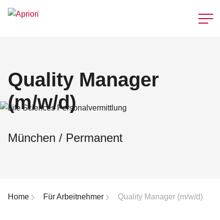
Schnellzu
Quality Manager
(m/w/d)
München / Permanent
Breadcrumb-Navigation
Home
Für Arbeitnehmer
Quality Manager (m/w/d)