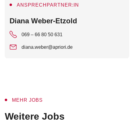
ANSPRECHPARTNER:IN
:
Diana Weber-Etzold
069 – 66 80 50 631
diana.weber@apriori.de
MEHR JOBS
:
Weitere Jobs