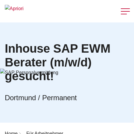
Schnellzu
Inhouse SAP EWM
Berater (m/w/d)
gesucht!
Dortmund / Permanent
Breadcrumb-Navigation
Home
Für Arbeitnehmer